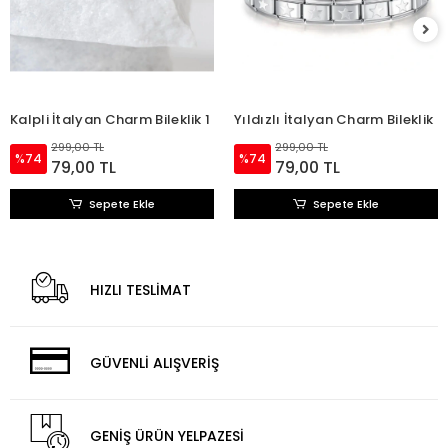
Kalpli İtalyan Charm Bileklik 1
Yıldızlı İtalyan Charm Bileklik
299,00 TL
299,00 TL
%74
%74
79,00 TL
79,00 TL
Sepete Ekle
Sepete Ekle
HIZLI TESLİMAT
GÜVENLİ ALIŞVERİŞ
GENİŞ ÜRÜN YELPAZESİ