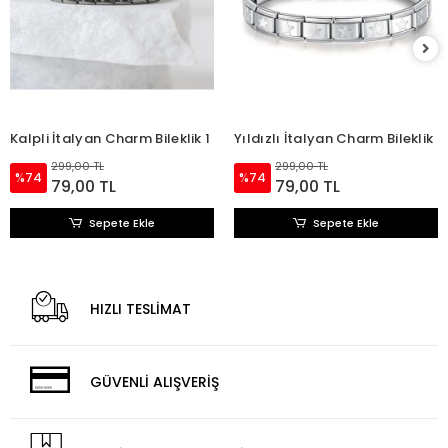
Kalpli İtalyan Charm Bileklik 1
Yıldızlı İtalyan Charm Bileklik
299,00 TL
299,00 TL
%74
%74
79,00 TL
79,00 TL
Sepete Ekle
Sepete Ekle
HIZLI TESLİMAT
GÜVENLİ ALIŞVERİŞ