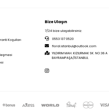
Bize Ulaşın
7/24 bize ulaşabilirsiniz.
0553 137 0520
anti Koşulları
floral.istanbul@outlook.com
i
YILDIRIM MAH. KIZILIRMAK SK. NO:36 A
zleşmesi
BAYRAMPAŞA/İSTANBUL
esi