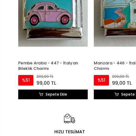
Pembe Araba - 447 - İtalyan
Manzara - 446 - İtal
Bileklik Charmı
Charmı
200,00 TL
200,00 TL
%51
%51
99,00 TL
99,00 TL
Sepete Ekle
Sepete 
HIZLI TESLİMAT