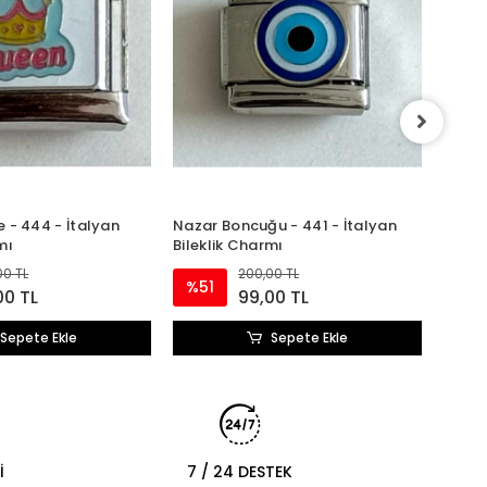
Kalpli
Char
%51
 - 444 - İtalyan
Nazar Boncuğu - 441 - İtalyan
mı
Bileklik Charmı
00 TL
200,00 TL
%51
00 TL
99,00 TL
Sepete Ekle
Sepete Ekle
İ
7 / 24 DESTEK