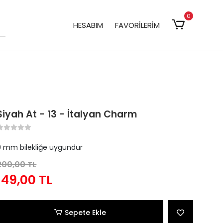
0
HESABIM
FAVORİLERİM
Siyah At - 13 - İtalyan Charm
9 mm bilekliğe uygundur
200,00 TL
149,00 TL
Sepete Ekle