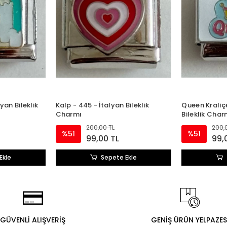
yan Bileklik
Kalp - 445 - İtalyan Bileklik
Queen Kraliçe
Charmı
Bileklik Char
200,00 TL
200,
%51
%51
99,00 TL
99,
Ekle
Sepete Ekle
GÜVENLİ ALIŞVERİŞ
GENİŞ ÜRÜN YELPAZES