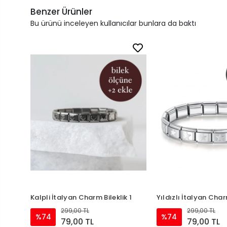
Benzer Ürünler
Bu ürünü inceleyen kullanıcılar bunlara da baktı
Kalpli İtalyan Charm Bileklik 1
Yıldızlı İtalyan Char
299,00 TL
299,00 TL
%74
%74
79,00 TL
79,00 TL