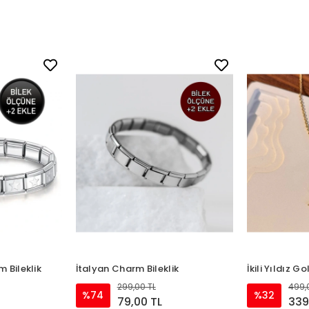
m Bileklik
İtalyan Charm Bileklik
İkili Yıldız G
299,00 TL
499,
%74
%32
79,00 TL
339