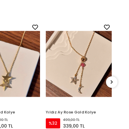
Plaka
%32
old Kolye
Yıldız Ay Rose Gold Kolye
00 TL
499,00 TL
%32
,00 TL
339,00 TL