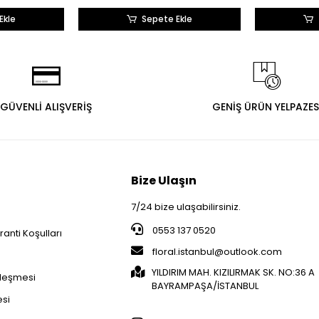
Ekle
Sepete Ekle
GÜVENLİ ALIŞVERİŞ
GENİŞ ÜRÜN YELPAZES
Bize Ulaşın
7/24 bize ulaşabilirsiniz.
0553 137 0520
anti Koşulları
floral.istanbul@outlook.com
i
YILDIRIM MAH. KIZILIRMAK SK. NO:36 A
zleşmesi
BAYRAMPAŞA/İSTANBUL
esi