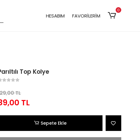
0
HESABIM
FAVORİLERİM
Parıltılı Top Kolye
129,00 TL
89,00 TL
Sepete Ekle