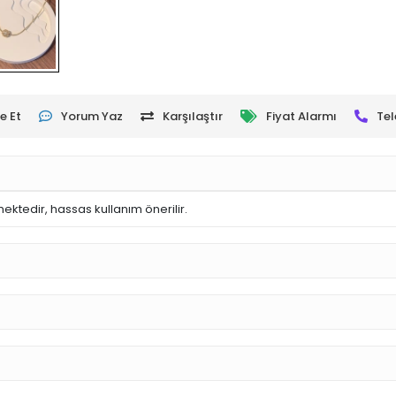
e Et
Yorum Yaz
Karşılaştır
Fiyat Alarmı
Tel
ektedir, hassas kullanım önerilir.