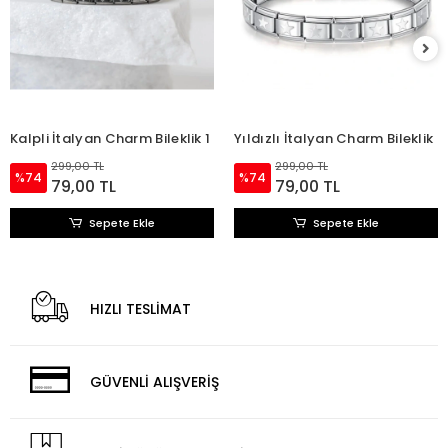
Kalpli İtalyan Charm Bileklik 1
Yıldızlı İtalyan Charm Bileklik
299,00 TL
299,00 TL
%74
%74
79,00 TL
79,00 TL
Sepete Ekle
Sepete Ekle
HIZLI TESLİMAT
GÜVENLİ ALIŞVERİŞ