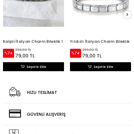
Kalpli İtalyan Charm Bileklik 1
Yıldızlı İtalyan Charm Bileklik
299,00 TL
299,00 TL
%74
%74
79,00 TL
79,00 TL
Sepete Ekle
Sepete Ekle
HIZLI TESLİMAT
GÜVENLİ ALIŞVERİŞ