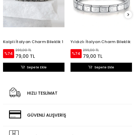
Kalpli İtalyan Charm Bileklik 1
Yıldızlı İtalyan Charm Bileklik
299,00 TL
299,00 TL
%74
%74
79,00 TL
79,00 TL
Sepete Ekle
Sepete Ekle
HIZLI TESLİMAT
GÜVENLİ ALIŞVERİŞ