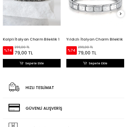
Kalpli İtalyan Charm Bileklik 1
Yıldızlı İtalyan Charm Bileklik
299,00 TL
299,00 TL
%74
%74
79,00 TL
79,00 TL
Sepete Ekle
Sepete Ekle
HIZLI TESLİMAT
GÜVENLİ ALIŞVERİŞ