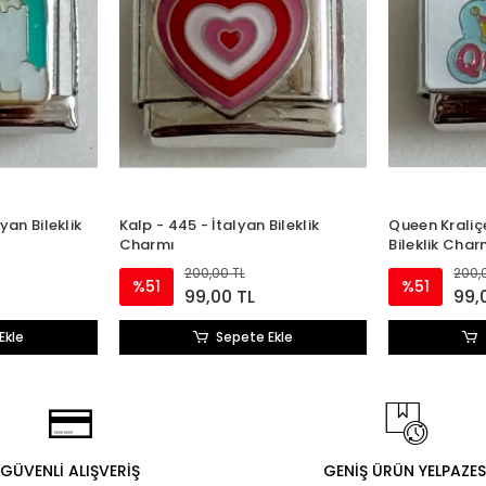
yan Bileklik
Kalp - 445 - İtalyan Bileklik
Queen Kraliçe
Charmı
Bileklik Char
200,00 TL
200,
%51
%51
99,00 TL
99,
Ekle
Sepete Ekle
GÜVENLİ ALIŞVERİŞ
GENİŞ ÜRÜN YELPAZES